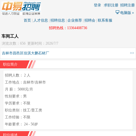
登录
求职注册
招聘注册
电脑版
»
首页
|
人才信息
|
招聘信息
|
企业推荐
|
招聘会
|
联系客服
招聘热线：13364408736
车间工人
浏览次数：656
更新时间：2026/7/7
吉林市昌邑区佳淇大鹏石材厂
>>
职位简介
招聘人数： 2 人
工作地点：吉林市/吉林市
月 薪： 5000元/月
性别要求：男
学历要求：不限
职位类别：技工/普工类
工作经验：不限
年龄要求： 24 - 50岁
职位描述