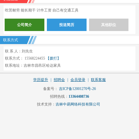
吃苦耐劳 能长期干 计件工资 自己有交通工具
公司简介
投送简历
其他职位
联系方式
联 系 人：刘先生
联系方式： 15568224455
【拨打】
联系地址：吉林市昌邑区哈达家具
学历提升
|
招聘会
|
会员登录
|
联系客服
备案号：
吉ICP备12001270号-26
招聘热线：
13364408736
技术支持：
吉林中易网络科技有限公司